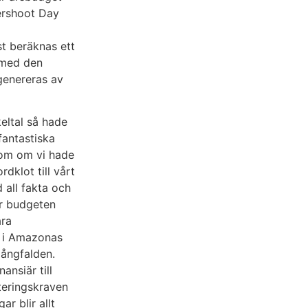
ershoot Day
t beräknas ett
 med den
genereras av
eltal så hade
fantastiska
 som om vi hade
dklot till vårt
 all fakta och
er budgeten
åra
n i Amazonas
ångfalden.
ansiär till
teringskraven
r blir allt