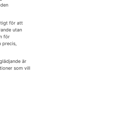
 den
igt för att
rande utan
n för
 precis,
glädjande är
tioner som vill