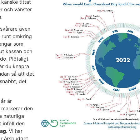
kanske tittat
er och vänster
a.
 svårare även
r runt omkring
pengar som
 ut kassan och
do. Plötsligt
får du knapra
ndan så att det
 snabbt, det
år är
y markerar den
 naturliga
 inföll den
dag
. Vi har
år årsbudget