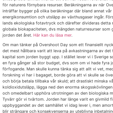
för naturens förnybara resurser. Beräkningarna av när Ov
inträffar bygger på olika beräkningar där bland annat vår
energikonsumtion och utsläpp av växthusgaser ingår. Förs
lands ekologiska fotavtryck och därefter divideras detta
globala biokapaciteten, dvs mängden naturresurser som 
jorden det året.
Här kan du läsa mer
.
Om man tänker på Overshoot Day som ett finansiellt nyck
det mest hållbara varit att leva på avkastningarna av det 
kapital som jorden byggt upp. I stället lever vi i Sverige
en fyra gånger så stor budget, dvs som om vi hade fyra jor
förfogande. Man skulle kunna tänka sig att allt vi vet, med
forskning vi har i bagaget, borde göra att vi skulle se öv
och börja betala tillbaka vår skuld; att drastiskt minska v
koldioxidutsläpp, lägga ned den enorma skogsskövlinge
och omedelbart upphöra utrotningen av den biologiska m
Tyvärr gör vi tvärtom. Jorden har länge varit en givmild fin
uppbyggandet av det samhället vi idag lever i, men amor
blir strängare och konsekvenserna av uteblivna inbetalninga