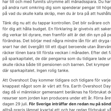
har till och med funnits utrymme att månadsspara. Du har 
på andra runt omkring dig som spenderar pengar till hög
på vad du skulle kalla skräp, men du är bra på att hushåll
Tänk dig nu att du tappar kontrollen. Det blir svårare och
för dig att hålla budget. En förklaring är givetvis att sake
dig verkar bli dyrare, men framför allt är det din syn på 
förändras. Det börjar med några mindre lån för att dryga
snart har det övergått till ett djupt beroende utan återvän
räcker lönen bara till första veckan i månaden. Efter det 
på sparkapitalet, de där pengarna som du tidigare lade u
skulle räcka både till pensionen och barnen. Det krymper
där sparkapitalet. Ingen rolig tanke.
Att Overshoot Day kommer tidigare och tidigare för varje 
knappast något som är värt att fira. Earth Overshoot Da
dag då vi människor gemensamt beräknas ha förbrukat de
resurser som jorden kan producera under ett år. Förra året
dagen 29 juli.
För Sverige inträffar den redan nu på sön
alltså precis lämnat kvartal ett och har redan förbrukat v