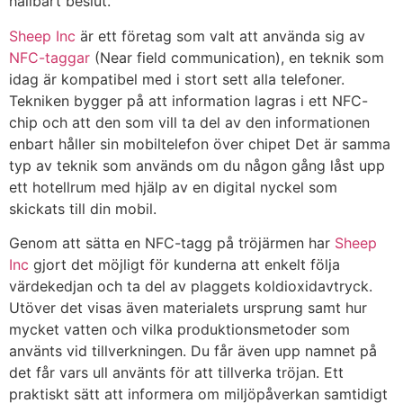
hållbart beslut.
Sheep Inc
är ett företag som valt att använda sig av
NFC-taggar
(Near field communication), en teknik som
idag är kompatibel med i stort sett alla telefoner.
Tekniken bygger på att information lagras i ett NFC-
chip och att den som vill ta del av den informationen
enbart håller sin mobiltelefon över chipet Det är samma
typ av teknik som används om du någon gång låst upp
ett hotellrum med hjälp av en digital nyckel som
skickats till din mobil.
Genom att sätta en NFC-tagg på tröjärmen har
Sheep
Inc
gjort det möjligt för kunderna att enkelt följa
värdekedjan och ta del av plaggets koldioxidavtryck.
Utöver det visas även materialets ursprung samt hur
mycket vatten och vilka produktionsmetoder som
använts vid tillverkningen. Du får även upp namnet på
det får vars ull använts för att tillverka tröjan. Ett
praktiskt sätt att informera om miljöpåverkan samtidigt