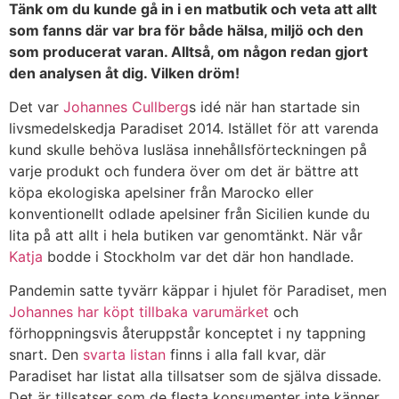
Tänk om du kunde gå in i en matbutik och veta att allt
som fanns där var bra för både hälsa, miljö och den
som producerat varan. Alltså, om någon redan gjort
den analysen åt dig. Vilken dröm!
Det var
Johannes Cullberg
s idé när han startade sin
livsmedelskedja Paradiset 2014. Istället för att varenda
kund skulle behöva lusläsa innehållsförteckningen på
varje produkt och fundera över om det är bättre att
köpa ekologiska apelsiner från Marocko eller
konventionellt odlade apelsiner från Sicilien kunde du
lita på att allt i hela butiken var genomtänkt. När vår
Katja
bodde i Stockholm var det där hon handlade.
Pandemin satte tyvärr käppar i hjulet för Paradiset, men
Johannes har köpt tillbaka varumärket
och
förhoppningsvis återuppstår konceptet i ny tappning
snart. Den
svarta listan
finns i alla fall kvar, där
Paradiset har listat alla tillsatser som de själva dissade.
Det är tillsatser som de flesta konsumenter inte känner